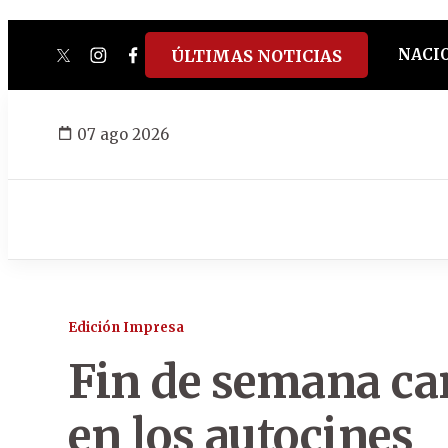
NACI
ÚLTIMAS NOTICIAS
twitter
instagram
facebook
tiktok
youtube
spotify
07 ago 2026
Edición Impresa
Fin de semana ca
en los autocines