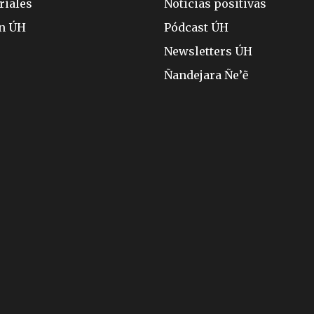
riales
Noticias positivas
ón ÚH
Pódcast ÚH
Newsletters ÚH
Ñandejara Ñe’ẽ