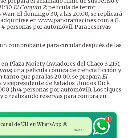
 se prepara el aclamado filme de suspenso y
 21:30
El Conjuro 2
; película de terror
Wan. El domingo 30, a las 20:00, se replicará
n adquirirse en www.panoramacines.com a G.
 4 personas por automóvil. Para reservas
 un comprobante para circular después de las
 en Plaza Moiety (Aviadores del Chaco 3.215),
uros
; una película cómica de ciencia ficción y
 tanto que para las 20:00, se prepara
El
ex vicepresidente de Estados Unidos Dick
.000 (h/4 personas por automóvil). Los tiques
 o realizando reservas para compra en
1
 al canal de ÚH en WhatsApp 🤩
06:48
✓✓