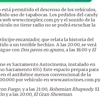
o está permitido el descenso de los vehículos,
debido uso de tapabocas. Los pedidos del candy
a web www.cineplex.com.py y el sonido de la
ehículo no tiene radio no se podrá escuchar la
ríncipe encantador,
que relata la historia del
o a un terrible hechizo. A las 20:00, se verá
 sigue con
Dos pavos en apuros
, a las 18:00 y
El
cine es Sacramento Autocinema, instalado en
o Sacramento 655). Este espacio prepara para
a en el antihéroe menos convencional de la
 100.000 por vehículo en www.autocines.com.py.
con Fuego
, y a las 21:00,
Bohemian Rhapsody
. El
eón
y a las 20:00,
El Gran Showman
.