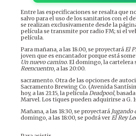
Entre las especificaciones se resalta que n
salvo para el uso de los sanitarios con el 
se realizan exclusivamente desde la págin
película se transmite por radio FM; si el v
película.
Para mañana, a las 18.00, se proyectará
El P
joven que es encantador porque está sometid
Un nuevo camino
. El domingo, la cartelera
Reencuentro
, a las 20:00.
sacramento. Otra de las opciones de auto
Sacramento Brewing Co. (Avenida Santísim
hoy, a las 21:15, la película
Deadpool
, basad
Marvel. Los tiques pueden adquirirse a G.
Mañana, a las 18:30, se proyectará
Jugando 
domingo, a las 18:00, se podrá ver
El Rey L
Para asistir