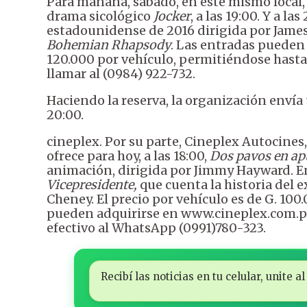
Para mañana, sábado, en este mismo local,
drama sicológico
Jocker
, a las 19:00. Y a las
estadounidense de 2016 dirigida por James 
Bohemian Rhapsody
. Las entradas puede
120.000 por vehículo, permitiéndose hasta
llamar al (0984) 922-732.
Haciendo la reserva, la organización envía
20:00.
cineplex. Por su parte, Cineplex Autocines,
ofrece para hoy, a las 18:00,
Dos pavos en ap
animación, dirigida por Jimmy Hayward. En
Vicepresidente,
que
cuenta la historia del 
Cheney. El precio por vehículo es de G. 100
pueden adquirirse en www.cineplex.com.py
efectivo al WhatsApp (0991)780-323.
Recibí las noticias en tu celular, unite