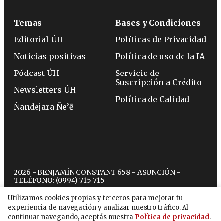
Temas
Bases y Condiciones
Editorial ÚH
Políticas de Privacidad
Noticias positivas
Política de uso de la IA
Pódcast ÚH
Servicio de
Suscripción a Crédito
Newsletters ÚH
Política de Calidad
Ñandejara Ñe’ẽ
2026 - BENJAMÍN CONSTANT 658 - ASUNCIÓN -
TELÉFONO:
(0994) 715 715
Utilizamos cookies propias y terceros para mejorar tu
experiencia de navegación y analizar nuestro tráfico. Al
twitter
instagram
facebook
tiktok
youtube
spotify
continuar navegando, aceptás nuestra
Política de privacidad
.