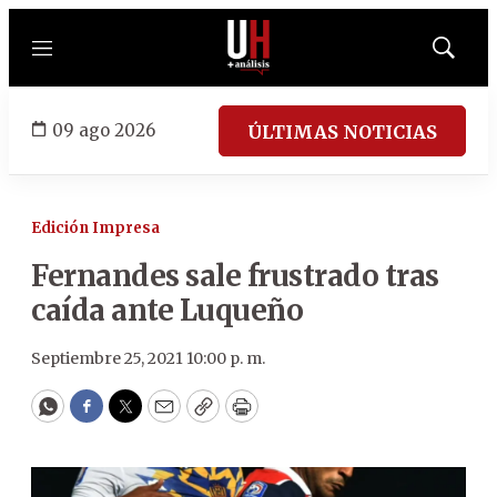
Menú
Mostrar
búsqued
09 ago 2026
ÚLTIMAS NOTICIAS
Edición Impresa
Fernandes sale frustrado tras
caída ante Luqueño
Septiembre 25, 2021 10:00 p. m.
WhatsApp
Facebook
Twitter
Email
Copy
Print