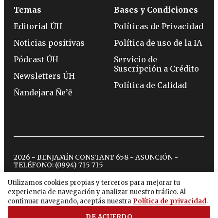
Temas
Bases y Condiciones
Editorial ÚH
Políticas de Privacidad
Noticias positivas
Política de uso de la IA
Pódcast ÚH
Servicio de
Suscripción a Crédito
Newsletters ÚH
Política de Calidad
Ñandejara Ñe’ẽ
2026 - BENJAMÍN CONSTANT 658 - ASUNCIÓN -
TELÉFONO:
(0994) 715 715
Utilizamos cookies propias y terceros para mejorar tu
experiencia de navegación y analizar nuestro tráfico. Al
twitter
instagram
facebook
tiktok
youtube
spotify
continuar navegando, aceptás nuestra
Política de privacidad
.
DE ACUERDO