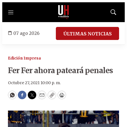
Menú
Mostrar
búsqued
07 ago 2026
ÚLTIMAS NOTICIAS
Edición Impresa
Fer Fer ahora pateará penales
Octubre 27, 2021 10:00 p. m.
WhatsApp
Facebook
Twitter
Email
Copy
Print