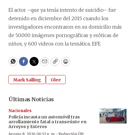
El actor –que ya tenía intento de suicidio– fue
detenido en diciembre del 2015 cuando los
investigadores encontraron en su domicilio más
de 50.000 imágenes pornográficas y eróticas de
niños, y 600 videos con la temática. EFE
WhatsApp
Facebook
Twitter
Email
Copy
Print
Mark Salling
Glee
Últimas Noticias
Nacionales
Policía incauta un automóvil tras
arrollamiento fatal a transeúnte en
Arroyos y Esteros
·
Agosto 8, 2026 06:52 p. m.
Redacción ÚH