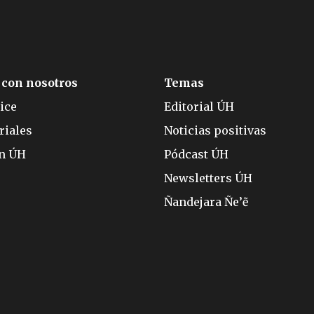
 con nosotros
Temas
ice
Editorial ÚH
riales
Noticias positivas
ón ÚH
Pódcast ÚH
Newsletters ÚH
Ñandejara Ñe’ẽ