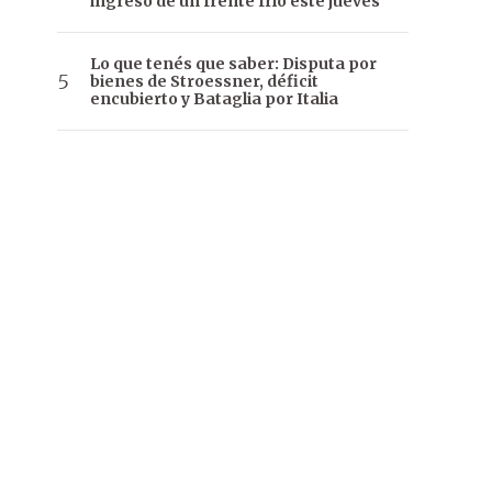
ingreso de un frente frío este jueves
Lo que tenés que saber: Disputa por
bienes de Stroessner, déficit
encubierto y Bataglia por Italia