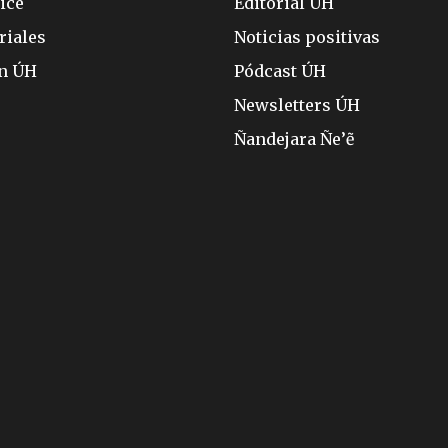
ice
Editorial ÚH
riales
Noticias positivas
ón ÚH
Pódcast ÚH
Newsletters ÚH
Ñandejara Ñe’ẽ