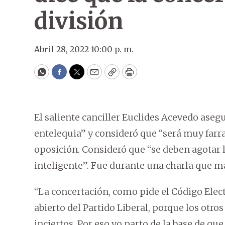
división
Abril 28, 2022 10:00 p. m.
WhatsApp
Facebook
Twitter
Email
Copy
Print
El saliente canciller Euclides Acevedo asegu
entelequia” y consideró que “será muy farr
oposición. Consideró que “se deben agotar 
inteligente”. Fue durante una charla que m
“La concertación, como pide el Código Elect
abierto del Partido Liberal, porque los otr
inciertos. Por eso yo parto de la base de que 