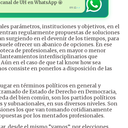
 al canal de ÚH en WhatsApp 🤩
09:12
✓✓
ales parámetros, instituciones y objetivos, en el
cuentran regularmente propuestas de soluciones
n surgiendo en el devenir de los tiempos, para
 suele ofrecer un abanico de opciones. En ese
oteca de profesionales, en mayor o menor
planteamientos interdisciplinarios que
 Aún en el caso de que tal know how sea
os consiste en ponerlos a disposición de las
 lugar en términos políticos en general y
 entramado de Estado de Derecho en Democracia,
da del bien común, son los partidos políticos
s y subnacionales, en sus diversos niveles. Son
isiones los que van tomando cotidianamente
ropuestas por los mentados profesionales.
egar, desde el mismo “vamos”, por elecciones