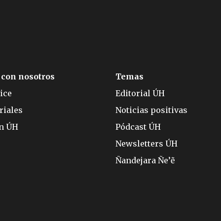
 con nosotros
Temas
ice
Editorial ÚH
riales
Noticias positivas
ón ÚH
Pódcast ÚH
Newsletters ÚH
Ñandejara Ñe’ẽ