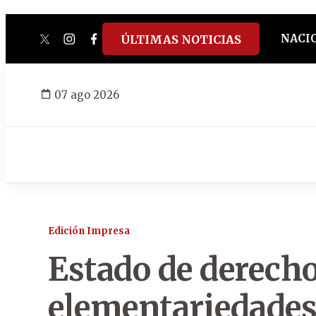
NACI
ÚLTIMAS NOTICIAS
twitter
instagram
facebook
tiktok
youtube
spotify
07 ago 2026
Edición Impresa
Estado de derech
elementariedade