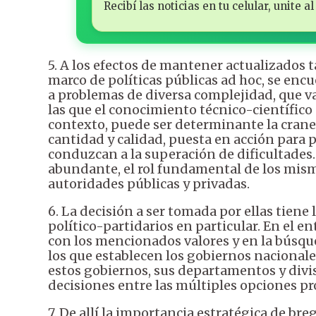
Recibí las noticias en tu celular, unite
5. A los efectos de mantener actualizados t
marco de políticas públicas ad hoc, se en
a problemas de diversa complejidad, que va
las que el conocimiento técnico-científico
contexto, puede ser determinante la crane
cantidad y calidad, puesta en acción para 
conduzcan a la superación de dificultades.
abundante, el rol fundamental de los mism
autoridades públicas y privadas.
6. La decisión a ser tomada por ellas tiene
político-partidarios en particular. En el
con los mencionados valores y en la búsque
los que establecen los gobiernos nacionale
estos gobiernos, sus departamentos y div
decisiones entre las múltiples opciones p
7. De allí la importancia estratégica de br