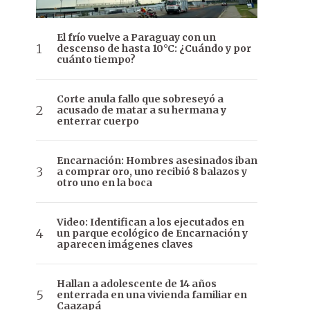
El frío vuelve a Paraguay con un
descenso de hasta 10°C: ¿Cuándo y por
cuánto tiempo?
Corte anula fallo que sobreseyó a
acusado de matar a su hermana y
enterrar cuerpo
Encarnación: Hombres asesinados iban
a comprar oro, uno recibió 8 balazos y
otro uno en la boca
Video: Identifican a los ejecutados en
un parque ecológico de Encarnación y
aparecen imágenes claves
Hallan a adolescente de 14 años
enterrada en una vivienda familiar en
Caazapá