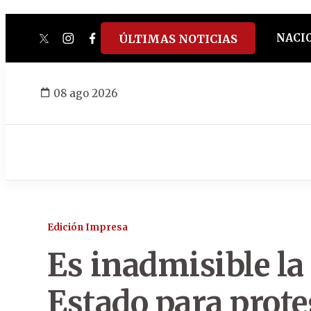
NACI
ÚLTIMAS NOTICIAS
twitter
instagram
facebook
tiktok
youtube
spotify
08 ago 2026
Edición Impresa
Es inadmisible la
Estado para prote