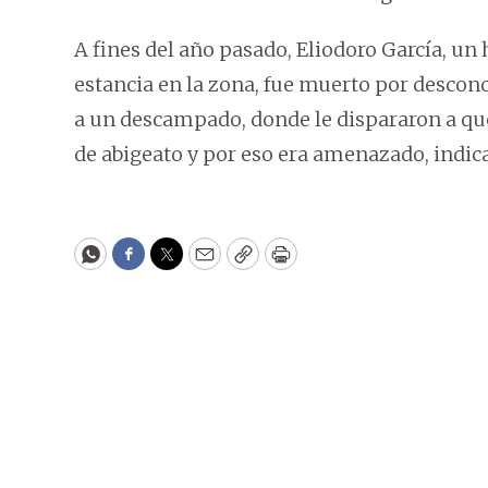
A fines del año pasado, Eliodoro García, u
estancia en la zona, fue muerto por descono
a un descampado, donde le dispararon a q
de abigeato y por eso era amenazado, indic
WhatsApp
Facebook
Twitter
Email
Copy
Print