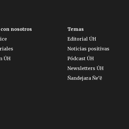
 con nosotros
Temas
ice
Editorial ÚH
riales
Noticias positivas
ón ÚH
Pódcast ÚH
Newsletters ÚH
Ñandejara Ñe’ẽ