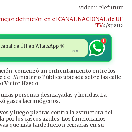
Video: Telefuturo
 mejor definición en el CANAL NACIONAL de UH
TV
</span>
1
 al canal de ÚH en WhatsApp 🤩
12:23
✓✓
tación, comenzó un enfrentamiento entre los
de del Ministerio Público ubicada sobre las calle
o Victor Haedo.
gunas personas desmayadas y heridas. La
nzó gases lacrimógenos.
os y luego piedras contra la estructura del
a por los cascos azules. Los funcionarios
ivas que más tarde fueron cerradas en su