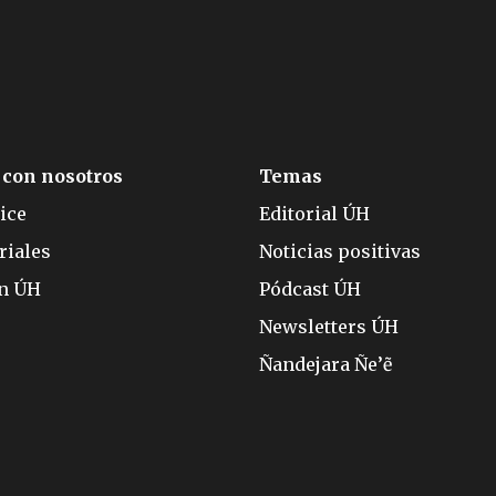
 con nosotros
Temas
ice
Editorial ÚH
riales
Noticias positivas
ón ÚH
Pódcast ÚH
Newsletters ÚH
Ñandejara Ñe’ẽ