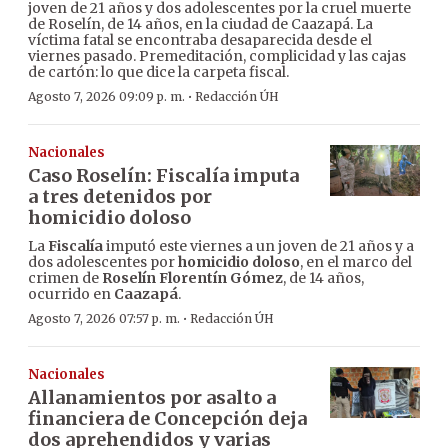
joven de 21 años y dos adolescentes por la cruel muerte
de Roselín, de 14 años, en la ciudad de Caazapá. La
víctima fatal se encontraba desaparecida desde el
viernes pasado. Premeditación, complicidad y las cajas
de cartón: lo que dice la carpeta fiscal.
·
Agosto 7, 2026 09:09 p. m.
Redacción ÚH
Nacionales
Caso Roselín: Fiscalía imputa
a tres detenidos por
homicidio doloso
La
Fiscalía
imputó este viernes a un joven de 21 años y a
dos adolescentes por
homicidio doloso
, en el marco del
crimen de
Roselín Florentín Gómez
, de 14 años,
ocurrido en
Caazapá
.
·
Agosto 7, 2026 07:57 p. m.
Redacción ÚH
Nacionales
Allanamientos por asalto a
financiera de Concepción deja
dos aprehendidos y varias