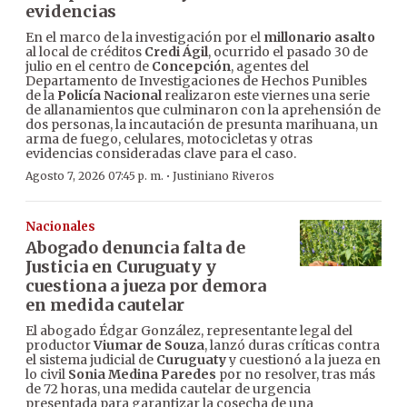
evidencias
En el marco de la investigación por el
millonario asalto
al local de créditos
Credi Ágil
, ocurrido el pasado 30 de
julio en el centro de
Concepción
, agentes del
Departamento de Investigaciones de Hechos Punibles
de la
Policía Nacional
realizaron este viernes una serie
de allanamientos que culminaron con la aprehensión de
dos personas, la incautación de presunta marihuana, un
arma de fuego, celulares, motocicletas y otras
evidencias consideradas clave para el caso.
·
Agosto 7, 2026 07:45 p. m.
Justiniano Riveros
Nacionales
Abogado denuncia falta de
Justicia en Curuguaty y
cuestiona a jueza por demora
en medida cautelar
El abogado Édgar González, representante legal del
productor
Viumar de Souza
, lanzó duras críticas contra
el sistema judicial de
Curuguaty
y cuestionó a la jueza en
lo civil
Sonia Medina Paredes
por no resolver, tras más
de 72 horas, una medida cautelar de urgencia
presentada para garantizar la cosecha de una