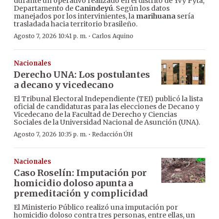
durante un operativo realizado en el distrito de Yvy Pytã,
Departamento de
Canindeyú
. Según los datos
manejados por los intervinientes, la
marihuana
sería
trasladada hacia territorio brasileño.
·
Agosto 7, 2026 10:41 p. m.
Carlos Aquino
Nacionales
Derecho UNA: Los postulantes
a decano y vicedecano
El Tribunal Electoral Independiente (TEI) publicó la lista
oficial de candidaturas para las elecciones de Decano y
Vicedecano de la Facultad de Derecho y Ciencias
Sociales de la Universidad Nacional de Asunción (UNA).
·
Agosto 7, 2026 10:35 p. m.
Redacción ÚH
Nacionales
Caso Roselín: Imputación por
homicidio doloso apunta a
premeditación y complicidad
El Ministerio Público realizó una imputación por
homicidio doloso contra tres personas, entre ellas, un