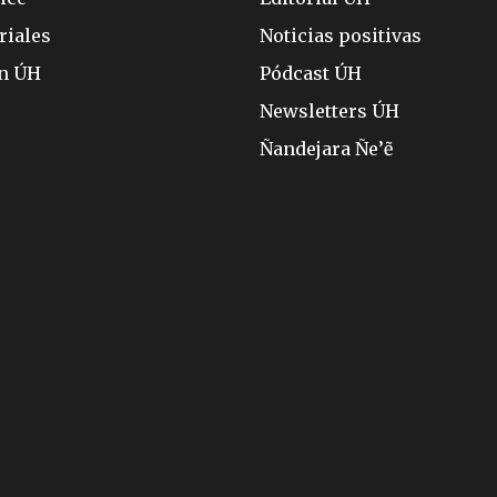
riales
Noticias positivas
ón ÚH
Pódcast ÚH
Newsletters ÚH
Ñandejara Ñe’ẽ