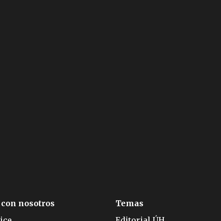
 con nosotros
Temas
ice
Editorial ÚH