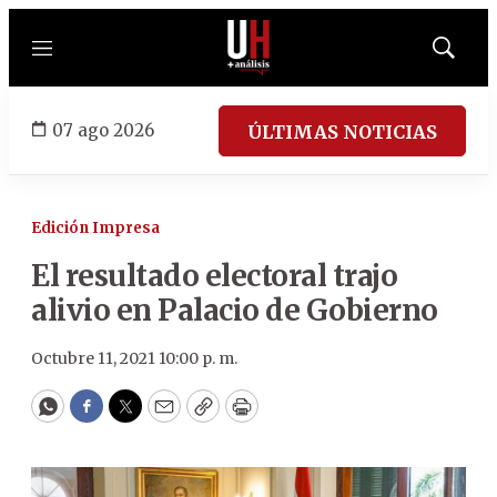
Menú
Mostrar
búsqued
07 ago 2026
ÚLTIMAS NOTICIAS
Edición Impresa
El resultado electoral trajo
alivio en Palacio de Gobierno
Octubre 11, 2021 10:00 p. m.
WhatsApp
Facebook
Twitter
Email
Copy
Print