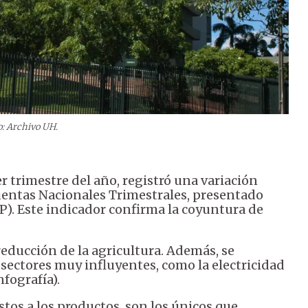
o: Archivo UH.
r trimestre del año, registró una variación
uentas Nacionales Trimestrales, presentado
P). Este indicador confirma la coyuntura de
educción de la agricultura. Además, se
 sectores muy influyentes, como la electricidad
nfografía).
stos a los productos, son los únicos que