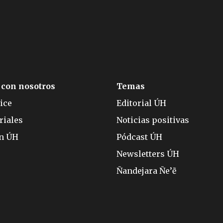
 con nosotros
Temas
ice
Editorial ÚH
riales
Noticias positivas
ón ÚH
Pódcast ÚH
Newsletters ÚH
Ñandejara Ñe’ẽ