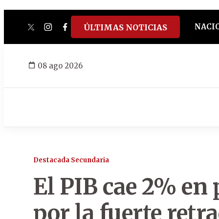
NACI
ÚLTIMAS NOTICIAS
twitter
instagram
facebook
tiktok
youtube
spotify
08 ago 2026
Destacada Secundaria
El PIB cae 2% en 
por la fuerte retr