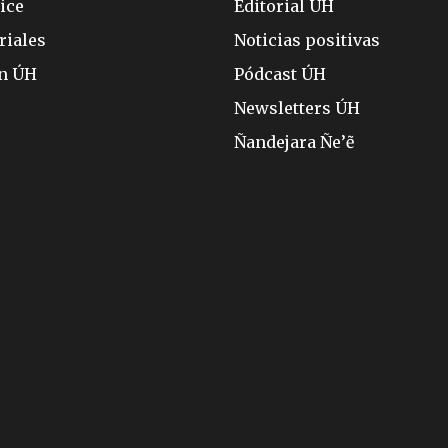
ice
Editorial ÚH
riales
Noticias positivas
ón ÚH
Pódcast ÚH
Newsletters ÚH
Ñandejara Ñe’ẽ