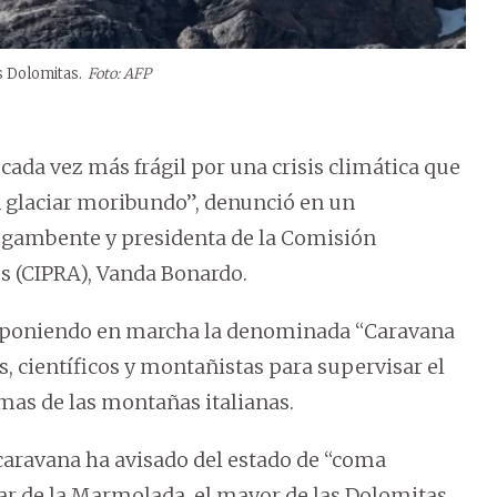
s Dolomitas.
Foto: AFP
ada vez más frágil por una crisis climática que
 glaciar moribundo”, denunció en un
Legambente y presidenta de la Comisión
es (CIPRA), Vanda Bonardo.
os poniendo en marcha la denominada “Caravana
s, científicos y montañistas para supervisar el
imas de las montañas italianas.
 caravana ha avisado del estado de “coma
ciar de la Marmolada, el mayor de las Dolomitas