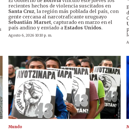
El Gobierno de
Bolivia
vinculó este jueves los
recientes hechos de violencia suscitados en
E
Santa Cruz
, la región más poblada del país, con
d
gente cercana al narcotraficante uruguayo
C
Sebastián Marset
, capturado en marzo en el
país andino y enviado a
Estados Unidos
.
s
p
l
Agosto 6, 2026 10:10 p. m.
A
Mundo