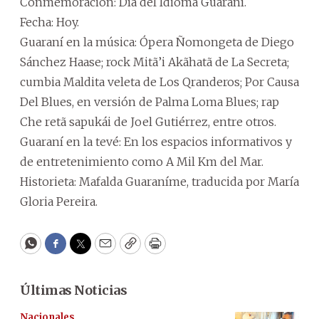
Conmemoración: Día del Idioma Guaraní.
Fecha: Hoy.
Guaraní en la música: Ópera Ñomongeta de Diego
Sánchez Haase; rock Mitã’i Akãhatã de La Secreta;
cumbia Maldita veleta de Los Qranderos; Por Causa
Del Blues, en versión de Palma Loma Blues; rap
Che retã sapukái de Joel Gutiérrez, entre otros.
Guaraní en la tevé: En los espacios informativos y
de entretenimiento como A Mil Km del Mar.
Historieta: Mafalda Guaraníme, traducida por María
Gloria Pereira.
WhatsApp
Facebook
Twitter
Email
Copy
Print
Últimas Noticias
Nacionales