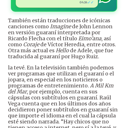
✓✓
04:14
También están traducciones de icónicas
canciones como
Imagine
de John Lennon
en versión guaraní interpretada por
Ricardo Flecha con el título
Eimo’ana
, así
como
Coraje
de Víctor Heredia, entre otros.
Otra más actual es
Hello
de Adele, que fue
traducida al guaraní por Hugo Ruiz.
la tevé. En la televisión también podemos
ver programas que utilizan el guaraní o el
jopara, en especial en los noticieros o
programas de entretenimiento.
A Mil Km
del Mar
, por ejemplo, cuenta en sus
cápsulas con subtítulos en guaraní. Raúl
Vega cuenta que en los últimos dos años
decidieron poner subtítulos en guaraní sin
que importe el idioma en el cual la cápsula
esté siendo narrada. “Hay chicos que no
tienen acceso a internet, pero sí a la tevé, y