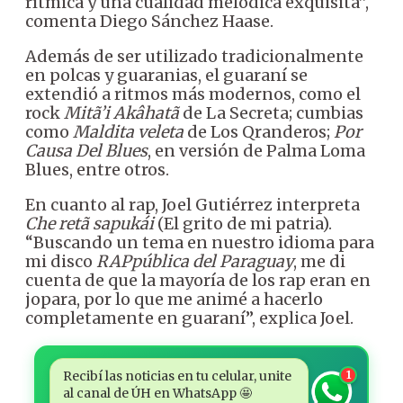
rítmica y una cualidad melódica exquisita”,
comenta Diego Sánchez Haase.
Además de ser utilizado tradicionalmente
en polcas y guaranias, el guaraní se
extendió a ritmos más modernos, como el
rock
Mitã’i Akâhatã
de La Secreta; cumbias
como
Maldita veleta
de Los Qranderos;
Por
Causa Del Blues
, en versión de Palma Loma
Blues, entre otros.
En cuanto al rap, Joel Gutiérrez interpreta
Che retã sapukái
(El grito de mi patria).
“Buscando un tema en nuestro idioma para
mi disco
RAPpública del Paraguay
, me di
cuenta de que la mayoría de los rap eran en
jopara, por lo que me animé a hacerlo
completamente en guaraní”, explica Joel.
Recibí las noticias en tu celular, unite
1
al canal de ÚH en WhatsApp 🤩