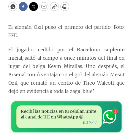
WhatsApp
Facebook
Twitter
Email
Copy
Print
El alemán Özil puso el primero del partido. Foto:
EFE.
El jugador cedido por el Barcelona, suplente
inicial, saltó al campo a once minutos del final en
lugar del belga Kevin Mirallas. Uno después, el
Arsenal tomó ventaja con el gol del alemán Mesut
Ozil, que remató un centro de Theo Walcott que
dejó en evidencia a toda la zaga ‘blue’.
Recibí las noticias en tu celular, unite
1
al canal de ÚH en WhatsApp 🤩
✓✓
11:29