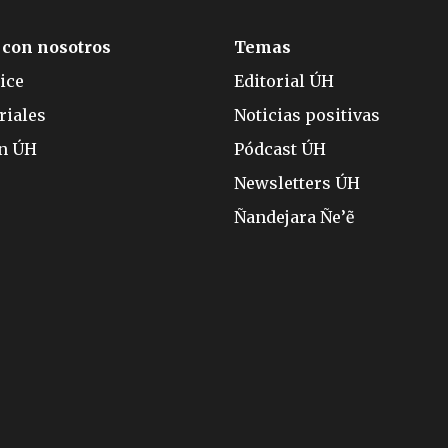
 con nosotros
Temas
ice
Editorial ÚH
riales
Noticias positivas
ón ÚH
Pódcast ÚH
Newsletters ÚH
Ñandejara Ñe’ẽ