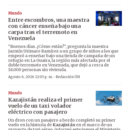
Mundo
Entre escombros, una maestra
con cáncer enseña bajo una
carpa tras el terremoto en
Venezuela
“Buenos días. ¿Cómo están?”, pregunta la maestra
Jazmín Urimare Ramírez a un grupo de niños a los que
empezó a enseñar bajo una tienda de campaña de un
refugio en La Guaira, la región más afectada por el
doble terremoto en Venezuela, que dejó a cerca de
18.000 personas sin vivienda.
·
Agosto 6, 2026 12:03 p. m.
Redacción ÚH
Mundo
Kazajistán realiza el primer
vuelo de un taxi volador
eléctrico con pasajero
Un dron con un pasajero a bordo completó su primer
vuelo en la historia de
Kazajistán
en el marco de un
proyecto de taxi aéreo, informó este jueves el Ministerio