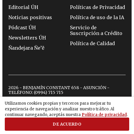
Editorial ÚH
Políticas de Privacidad
Noticias positivas
Política de uso de la IA
Pódcast ÚH
Servicio de
Suscripción a Crédito
Newsletters ÚH
Política de Calidad
Ñandejara Ñe’ẽ
2026 - BENJAMÍN CONSTANT 658 - ASUNCIÓN -
TELÉFONO:
(0994) 715 715
Utilizamos cookies propias y terceros para mejorar tu
experiencia de navegación y analizar nuestro tráfico. Al
twitter
instagram
facebook
tiktok
youtube
spotify
continuar navegando, aceptás nuestra
Política de privacidad
.
DE ACUERDO