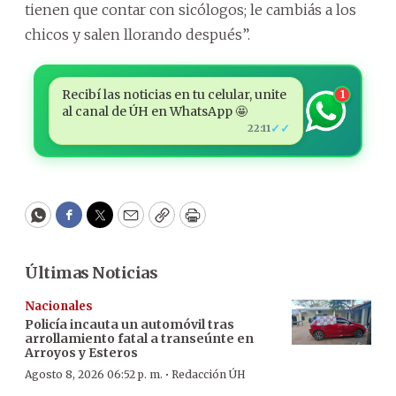
tienen que contar con sicólogos; le cambiás a los
chicos y salen llorando después”.
Recibí las noticias en tu celular, unite
1
al canal de ÚH en WhatsApp 🤩
✓✓
22:11
WhatsApp
Facebook
Twitter
Email
Copy
Print
Últimas Noticias
Nacionales
Policía incauta un automóvil tras
arrollamiento fatal a transeúnte en
Arroyos y Esteros
·
Agosto 8, 2026 06:52 p. m.
Redacción ÚH