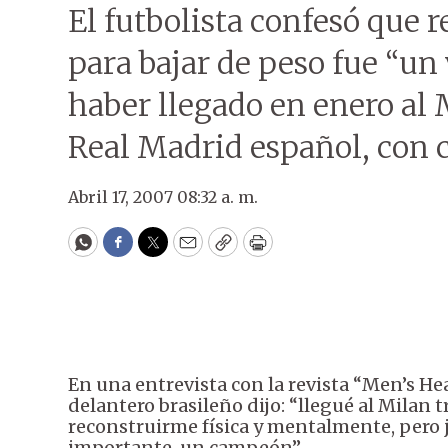
El futbolista confesó que r
para bajar de peso fue “un 
haber llegado en enero al 
Real Madrid español, con 
Abril 17, 2007 08:32 a. m.
WhatsApp
Facebook
Twitter
Email
Copy
Print
En una entrevista con la revista “Men’s Heal
delantero brasileño dijo: “llegué al Milan 
reconstruirme física y mentalmente, pero
importante, un campeón”.