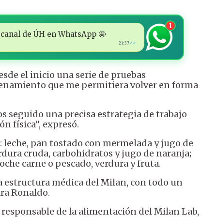
1
 al canal de ÚH en WhatsApp 🤩
21:37
✓✓
sde el inicio una serie de pruebas
renamiento que me permitiera volver en forma
s seguido una precisa estrategia de trabajo
n física”, expresó.
a: leche, pan tostado con mermelada y jugo de
rdura cruda, carbohidratos y jugo de naranja;
oche carne o pescado, verdura y fruta.
 la estructura médica del Milan, con todo un
ara Ronaldo.
 responsable de la alimentación del Milan Lab,