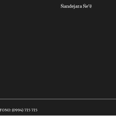
Ñandejara Ñe’ẽ
ÉFONO:
(0994) 715 715