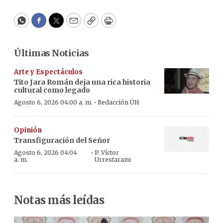
WhatsApp
Facebook
Twitter
Email
Copy
Print
Últimas Noticias
Arte y Espectáculos
Tito Jara Román deja una rica historia
cultural como legado
·
Agosto 6, 2026 04:00 a. m.
Redacción ÚH
Opinión
Transfiguración del Señor
·
Agosto 6, 2026 04:04
P. Víctor
a. m.
Urrestarazu
Notas más leídas