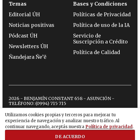
Temas
Bases y Condiciones
Editorial ÚH
Políticas de Privacidad
Noticias positivas
Política de uso de la IA
Pódcast ÚH
Servicio de
Suscripción a Crédito
Newsletters ÚH
Política de Calidad
Ñandejara Ñe’ẽ
2026 - BENJAMÍN CONSTANT 658 - ASUNCIÓN -
TELÉFONO:
(0994) 715 715
Utilizamos cookies propias y terceros para mejorar tu
experiencia de navegación y analizar nuestro tráfico. Al
twitter
instagram
facebook
tiktok
youtube
spotify
continuar navegando, aceptás nuestra
Política de privacidad
.
DE ACUERDO