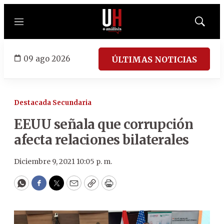
Menú
Mostrar
búsqued
09 ago 2026
ÚLTIMAS NOTICIAS
Destacada Secundaria
EEUU señala que corrupción
afecta relaciones bilaterales
Diciembre 9, 2021 10:05 p. m.
WhatsApp
Facebook
Twitter
Email
Copy
Print