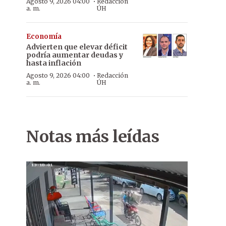
·
Agosto 9, 2026 04:00
Redacción
a. m.
ÚH
Economía
Advierten que elevar déficit
podría aumentar deudas y
hasta inflación
·
Agosto 9, 2026 04:00
Redacción
a. m.
ÚH
Notas más leídas