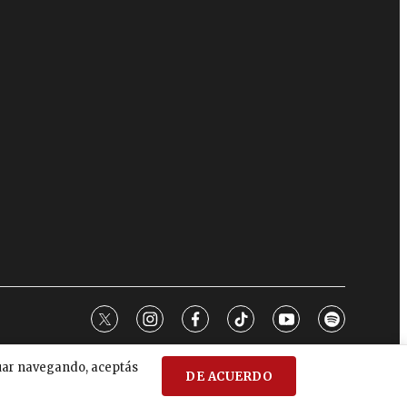
twitter
instagram
facebook
tiktok
youtube
spotify
nuar navegando, aceptás
DE ACUERDO