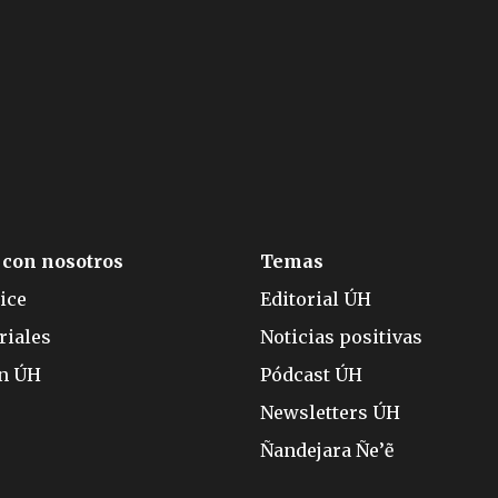
 con nosotros
Temas
ice
Editorial ÚH
riales
Noticias positivas
ón ÚH
Pódcast ÚH
Newsletters ÚH
Ñandejara Ñe’ẽ