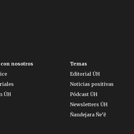
 con nosotros
Temas
ice
Editorial ÚH
riales
Noticias positivas
ón ÚH
Pódcast ÚH
Newsletters ÚH
Ñandejara Ñe’ẽ