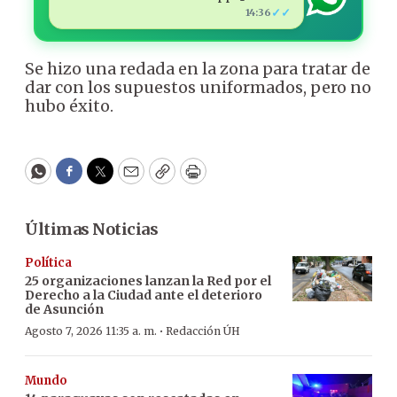
✓✓
14:36
Se hizo una redada en la zona para tratar de
dar con los supuestos uniformados, pero no
hubo éxito.
WhatsApp
Facebook
Twitter
Email
Copy
Print
Últimas Noticias
Política
25 organizaciones lanzan la Red por el
Derecho a la Ciudad ante el deterioro
de Asunción
·
Agosto 7, 2026 11:35 a. m.
Redacción ÚH
Mundo