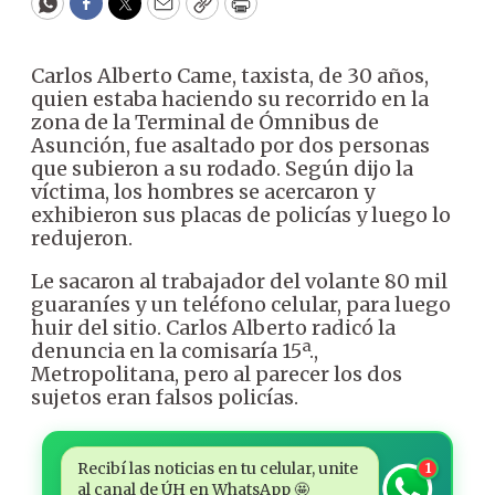
WhatsApp
Facebook
Twitter
Email
Copy
Print
Carlos Alberto Came, taxista, de 30 años,
quien estaba haciendo su recorrido en la
zona de la Terminal de Ómnibus de
Asunción, fue asaltado por dos personas
que subieron a su rodado. Según dijo la
víctima, los hombres se acercaron y
exhibieron sus placas de policías y luego lo
redujeron.
Le sacaron al trabajador del volante 80 mil
guaraníes y un teléfono celular, para luego
huir del sitio. Carlos Alberto radicó la
denuncia en la comisaría 15ª.,
Metropolitana, pero al parecer los dos
sujetos eran falsos policías.
Recibí las noticias en tu celular, unite
1
al canal de ÚH en WhatsApp 🤩