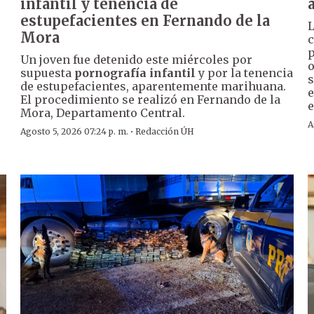
infantil y tenencia de
estupefacientes en Fernando de la
Mora
c
p
Un joven fue detenido este miércoles por
o
supuesta
pornografía infantil
y por la tenencia
s
o
de estupefacientes, aparentemente marihuana.
e
El procedimiento se realizó en Fernando de la
e
Mora, Departamento Central.
A
·
Agosto 5, 2026 07:24 p. m.
Redacción ÚH