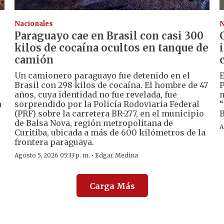
Nacionales
N
Paraguayo cae en Brasil con casi 300
kilos de cocaína ocultos en tanque de
camión
Un camionero paraguayo fue detenido en el
E
Brasil con 298 kilos de cocaína. El hombre de 47
P
años, cuya identidad no fue revelada, fue
m
a
sorprendido por la Policía Rodoviaria Federal
“
(PRF) sobre la carretera BR-277, en el municipio
B
de Balsa Nova, región metropolitana de
A
Curitiba, ubicada a más de 600 kilómetros de la
frontera paraguaya.
·
Agosto 5, 2026 05:33 p. m.
Edgar Medina
Carga Más