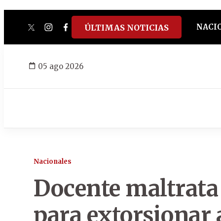
NACI
ÚLTIMAS NOTICIAS
twitter
instagram
facebook
tiktok
youtube
spotify
05 ago 2026
Nacionales
Docente maltrata 
para extorsionar 