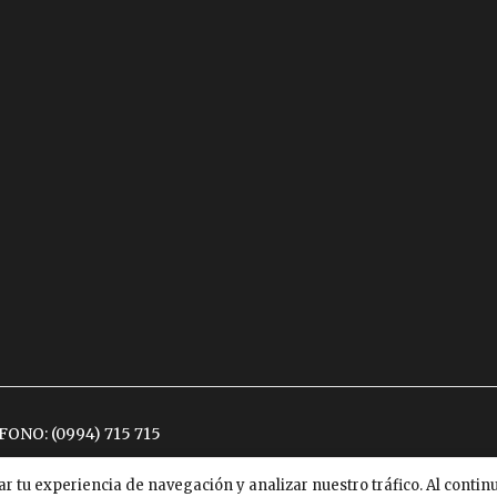
ÉFONO:
(0994) 715 715
ar tu experiencia de navegación y analizar nuestro tráfico. Al conti