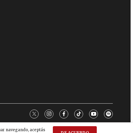
twitter
instagram
facebook
tiktok
youtube
spotify
nuar navegando, aceptás
DE ACUERDO