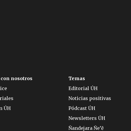
 con nosotros
Temas
ice
Editorial ÚH
riales
Noticias positivas
ón ÚH
Pódcast ÚH
Newsletters ÚH
Ñandejara Ñe’ẽ