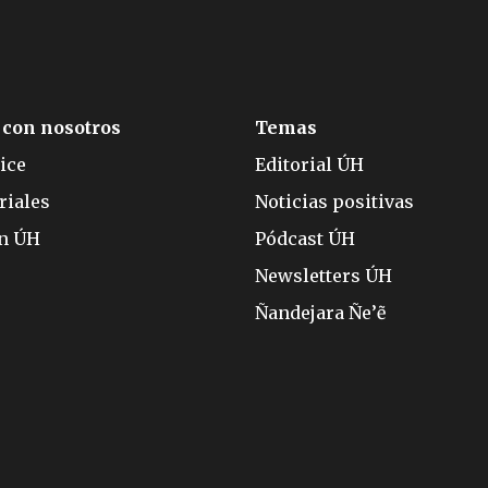
 con nosotros
Temas
ice
Editorial ÚH
riales
Noticias positivas
ón ÚH
Pódcast ÚH
Newsletters ÚH
Ñandejara Ñe’ẽ