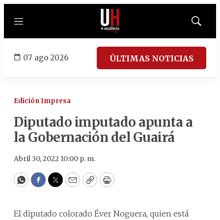
Menú
Mostrar
búsqued
07 ago 2026
ÚLTIMAS NOTICIAS
Edición Impresa
Diputado imputado apunta a
la Gobernación del Guairá
Abril 30, 2022 10:00 p. m.
WhatsApp
Facebook
Twitter
Email
Copy
Print
El diputado colorado Éver Noguera, quien está