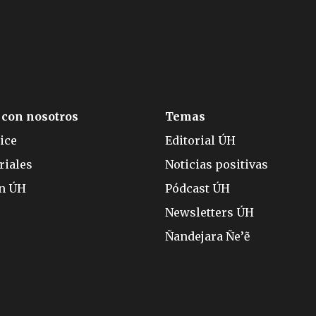
 con nosotros
Temas
ice
Editorial ÚH
riales
Noticias positivas
ón ÚH
Pódcast ÚH
Newsletters ÚH
Ñandejara Ñe’ẽ