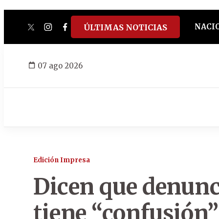
NACI
ÚLTIMAS NOTICIAS
twitter
instagram
facebook
tiktok
youtube
spotify
07 ago 2026
Edición Impresa
Dicen que denunc
tiene “confusión”