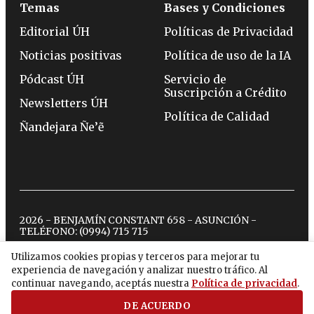
Temas
Bases y Condiciones
Editorial ÚH
Políticas de Privacidad
Noticias positivas
Política de uso de la IA
Pódcast ÚH
Servicio de
Suscripción a Crédito
Newsletters ÚH
Política de Calidad
Ñandejara Ñe’ẽ
2026 - BENJAMÍN CONSTANT 658 - ASUNCIÓN -
TELÉFONO:
(0994) 715 715
Utilizamos cookies propias y terceros para mejorar tu
experiencia de navegación y analizar nuestro tráfico. Al
twitter
instagram
facebook
tiktok
youtube
spotify
continuar navegando, aceptás nuestra
Política de privacidad
.
DE ACUERDO