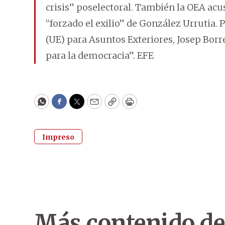
crisis” poselectoral. También la OEA acu
“forzado el exilio” de González Urrutia. 
(UE) para Asuntos Exteriores, Josep Borrel
para la democracia”. EFE
WhatsApp
Facebook
Twitter
Email
Copy
Print
Impreso
Más contenido de