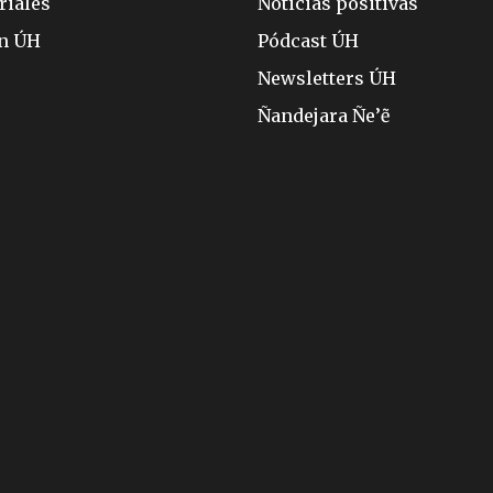
riales
Noticias positivas
ón ÚH
Pódcast ÚH
Newsletters ÚH
Ñandejara Ñe’ẽ