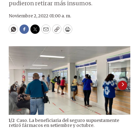
pudieron retirar más insumos.
Noviembre 2, 2022 01:00 a. m.
WhatsApp
Facebook
Twitter
Email
Copy
Print
Caso. La beneficiaria del seguro supuestamente
1
/
2
2
/
2
retiró fármacos en setiembre y octubre.
med
Gri