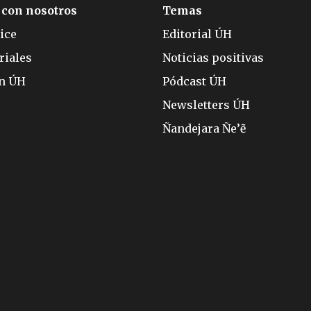
 con nosotros
Temas
ice
Editorial ÚH
riales
Noticias positivas
ón ÚH
Pódcast ÚH
Newsletters ÚH
Ñandejara Ñe’ẽ