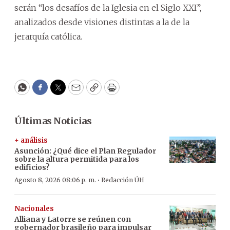
serán “los desafíos de la Iglesia en el Siglo XXI”,
analizados desde visiones distintas a la de la
jerarquía católica.
WhatsApp
Facebook
Twitter
Email
Copy
Print
Últimas Noticias
+ análisis
Asunción: ¿Qué dice el Plan Regulador
sobre la altura permitida para los
edificios?
·
Agosto 8, 2026 08:06 p. m.
Redacción ÚH
Nacionales
Alliana y Latorre se reúnen con
gobernador brasileño para impulsar