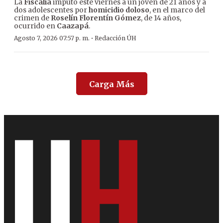
La
Fiscalía
imputó este viernes a un joven de 21 años y a
dos adolescentes por
homicidio doloso
, en el marco del
crimen de
Roselín Florentín Gómez
, de 14 años,
ocurrido en
Caazapá
.
·
Agosto 7, 2026 07:57 p. m.
Redacción ÚH
Carga Más