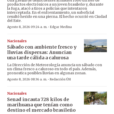
Una gavilla de delincuentes armados robó un lote de
productos electrónicos a un joven brasileño y, durante
la fuga, atacó a tiros a policías que intentaron
interceptarla. En el enfrentamiento, un suboficial
resultó herido en una pierna. El hecho ocurrió en Ciudad
del Este.
·
Agosto 8, 2026 09:24 a. m.
Edgar Medina
Nacionales
Sábado con ambiente fresco y
lluvias dispersas: Anuncian
una tarde cálida a calurosa
La Dirección de Meteorología anuncia un sábado con
un clima fresco a caluroso en todo el país. Además,
pronostica posibles lluvias en algunas zonas.
·
Agosto 8, 2026 08:36 a. m.
Redacción ÚH
Nacionales
Senad incauta 728 kilos de
marihuana que tenían como
destino el mercado brasileño