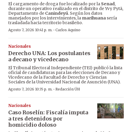
El cargamento de droga fue localizado por la
Senad
,
durante un operativo realizado en el distrito de Yvy Pytã,
Departamento de
Canindeyú
. Según los datos
manejados por los intervinientes, la
marihuana
sería
trasladada hacia territorio brasileño.
·
Agosto 7, 2026 10:41 p. m.
Carlos Aquino
Nacionales
Derecho UNA: Los postulantes
a decano y vicedecano
El Tribunal Electoral Independiente (TEI) publicó la lista
oficial de candidaturas para las elecciones de Decano y
Vicedecano de la Facultad de Derecho y Ciencias
Sociales de la Universidad Nacional de Asunción (UNA).
·
Agosto 7, 2026 10:35 p. m.
Redacción ÚH
Nacionales
Caso Roselín: Fiscalía imputa
a tres detenidos por
homicidio doloso