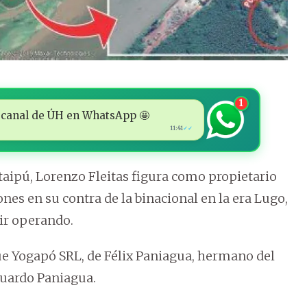
1
 al canal de ÚH en WhatsApp 🤩
11:41
✓✓
Itaipú, Lorenzo Fleitas figura como propietario
ones en su contra de la binacional en la era Lugo,
ir operando.
ue Yogapó SRL, de Félix Paniagua, hermano del
duardo Paniagua.