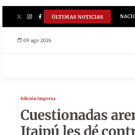
NACI
ÚLTIMAS NOTICIAS
twitter
instagram
facebook
tiktok
youtube
spotify
09 ago 2026
Edición Impresa
Cuestionadas are
Itaipú les dé cont