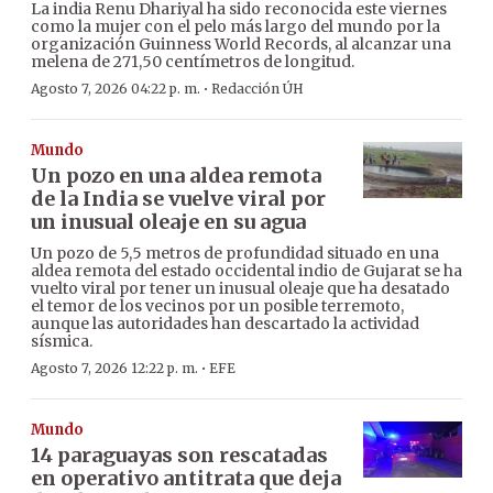
La india Renu Dhariyal ha sido reconocida este viernes
como la mujer con el pelo más largo del mundo por la
organización Guinness World Records, al alcanzar una
melena de 271,50 centímetros de longitud.
·
Agosto 7, 2026 04:22 p. m.
Redacción ÚH
Mundo
Un pozo en una aldea remota
de la India se vuelve viral por
un inusual oleaje en su agua
Un pozo de 5,5 metros de profundidad situado en una
aldea remota del estado occidental indio de Gujarat se ha
vuelto viral por tener un inusual oleaje que ha desatado
el temor de los vecinos por un posible terremoto,
aunque las autoridades han descartado la actividad
sísmica.
·
Agosto 7, 2026 12:22 p. m.
EFE
Mundo
14 paraguayas son rescatadas
en operativo antitrata que deja