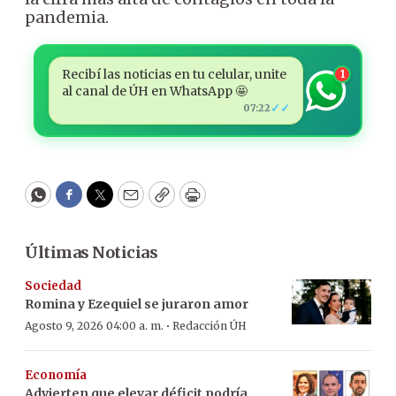
pandemia.
Recibí las noticias en tu celular, unite
1
al canal de ÚH en WhatsApp 🤩
✓✓
07:22
WhatsApp
Facebook
Twitter
Email
Copy
Print
Últimas Noticias
Sociedad
Romina y Ezequiel se juraron amor
·
Agosto 9, 2026 04:00 a. m.
Redacción ÚH
Economía
Advierten que elevar déficit podría