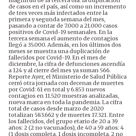
magnitud de la tercera ola: la duplicación
de casos en el país, así como un incremento
de tres veces más infectados entre la
primera y segunda semana del mes,
pasando a contar de 7.000 a 21.000 casos
positivos de Covid-19 semanales. En la
tercera semana el aumento de contagios
llegó a 35.000.
Además, en los últimos dos
meses se muestra una duplicación de
fallecidos por Covid-19. En el mes de
diciembre, la cifra de defunciones ascendía
a 124 y al cierre del mes ya suman 566.
Reporte
Ayer, el Ministerio de Salud Pública
cerró otra jornada con decenas de muertes
por Covid: 61 en total y 6.853 nuevos
contagios en 11.520 muestras analizadas,
nueva marca en toda la pandemia. La cifra
total de casos desde marzo de 2020
totalizan 583.662 y de muertes 17.321.
Entre
los fallecidos, del grupo etario de 20 a 39
años: 2 (2 no vacunados), de 40 a 59 años: 4
(1 dosis completa, 1 dosis incompleta, 2 no