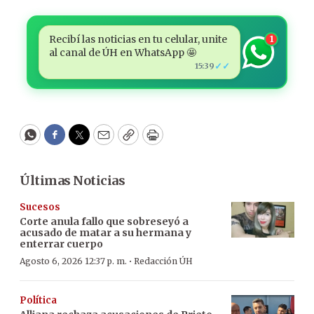
Recibí las noticias en tu celular, unite
1
al canal de ÚH en WhatsApp 🤩
✓✓
15:39
WhatsApp
Facebook
Twitter
Email
Copy
Print
Últimas Noticias
Sucesos
Corte anula fallo que sobreseyó a
acusado de matar a su hermana y
enterrar cuerpo
·
Agosto 6, 2026 12:37 p. m.
Redacción ÚH
Política