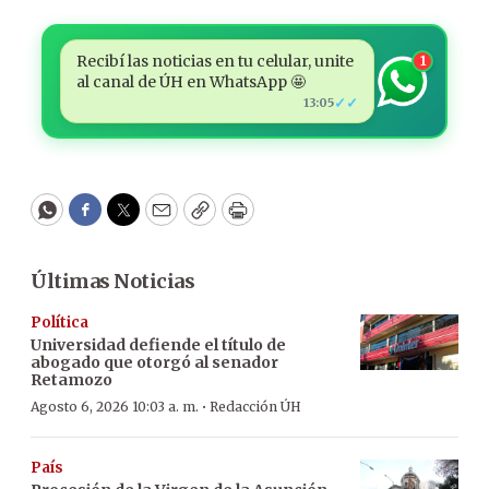
Recibí las noticias en tu celular, unite
1
al canal de ÚH en WhatsApp 🤩
✓✓
13:05
WhatsApp
Facebook
Twitter
Email
Copy
Print
Últimas Noticias
Política
Universidad defiende el título de
abogado que otorgó al senador
Retamozo
·
Agosto 6, 2026 10:03 a. m.
Redacción ÚH
País