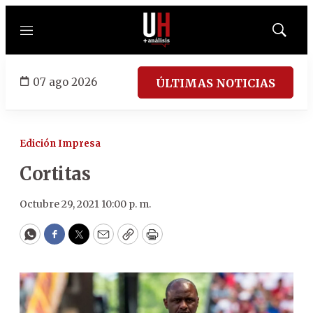
Menú
Mostrar
búsqued
07 ago 2026
ÚLTIMAS NOTICIAS
Edición Impresa
Cortitas
Octubre 29, 2021 10:00 p. m.
WhatsApp
Facebook
Twitter
Email
Copy
Print