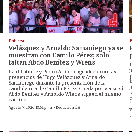
Política
P
Velázquez y Arnaldo Samaniego ya se
muestran con Camilo Pérez; solo
faltan Abdo Benítez y Wiens
L
j
Raúl Latorre y Pedro Alliana agradecieron las
p
presencias de Hugo Velázquez y Arnaldo
l
Samaniego durante la presentación de la
j
candidatura de Camilo Pérez. Queda por verse si
s
Abdo Benítez y Arnoldo Wiens siguen el mismo
c
camino.
“
·
Agosto 7, 2026 10:51 p. m.
Redacción ÚH
v
A