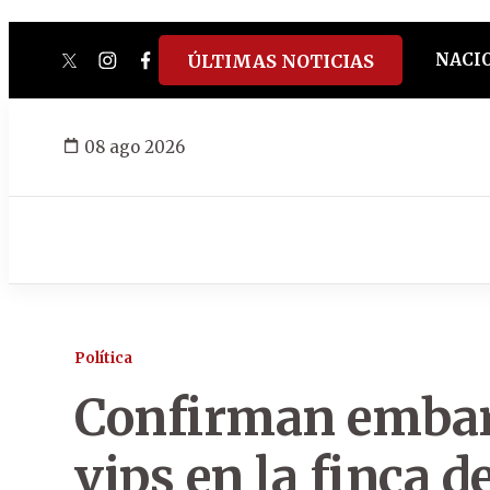
NACI
ÚLTIMAS NOTICIAS
twitter
instagram
facebook
tiktok
youtube
spotify
08 ago 2026
Política
Confirman embar
vips en la finca 