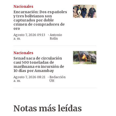
Nacionales
Encarnación: Dos españoles
y tres bolivianos son
capturados por doble
crimen de compradores de
oro
·
Agosto 7, 2026 09:13
Antonio
a. m.
Rolín
Nacionales
Senad saca de circulación
casi 500 toneladas de
marihuana en incursión de
10 días por Amambay
·
Agosto 7, 2026 08:21
Redacción
a. m.
ÚH
Calvario. Los usuarios lamentan esperar sentados bajo los árbole
Notas más leídas