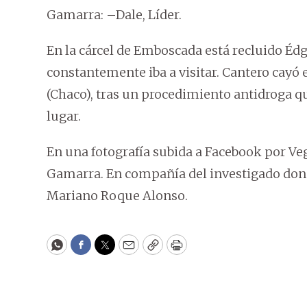
Gamarra: –Dale, Líder.
En la cárcel de Emboscada está recluido Éd
constantemente iba a visitar. Cantero cayó e
(Chaco), tras un procedimiento antidroga que
lugar.
En una fotografía subida a Facebook por Veg
Gamarra. En compañía del investigado donó
Mariano Roque Alonso.
WhatsApp
Facebook
Twitter
Email
Copy
Print