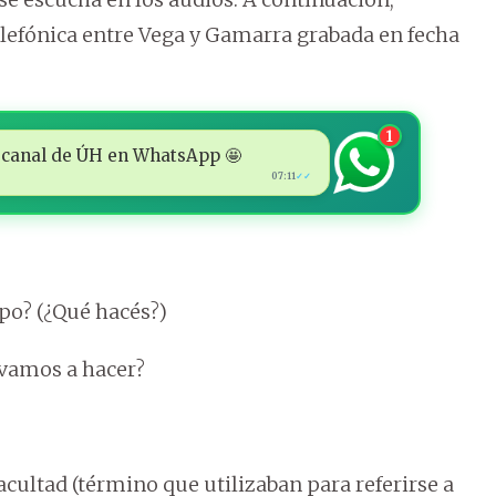
lefónica entre Vega y Gamarra grabada en fecha
1
 al canal de ÚH en WhatsApp 🤩
07:11
✓✓
po? (¿Qué hacés?)
 vamos a hacer?
Facultad (término que utilizaban para referirse a