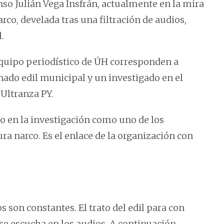
so Julián Vega Insfrán, actualmente en la mira
rco, develada tras una filtración de audios,
.
 equipo periodístico de ÚH corresponden a
nado edil municipal y un investigado en el
 Ultranza PY.
do en la investigación como uno de los
 narco. Es el enlace de la organización con
son constantes. El trato del edil para con
e escucha en los audios. A continuación,