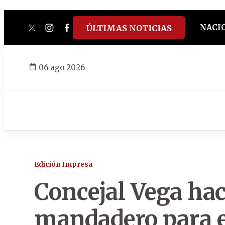
NACI
ÚLTIMAS NOTICIAS
twitter
instagram
facebook
tiktok
youtube
spotify
06 ago 2026
Edición Impresa
Concejal Vega hac
mandadero para e